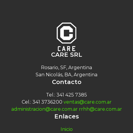
CARE SRL
Rosario, SF, Argentina
San Nicolás, BA, Argentina
Contacto
Tel.: 341 425 7385
Cel.: 341 3736200
ventas@care.com.ar
administracion@care.com.ar
rrhh@care.com.ar
Enlaces
Inicio